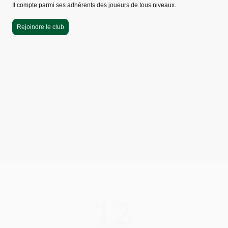
Il compte parmi ses adhérents des joueurs de tous niveaux.
Rejoindre le club
300
Joueurs inscrits
12